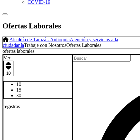
COVID-19
Ofertas Laborales
Alcaldía de Tarazá - Antioquia
Atención y servicios a la
ciudadanía
Trabaje con Nosotros
Ofertas Laborales
​ofert​as laborales
Ver
10
10
15
30
registros