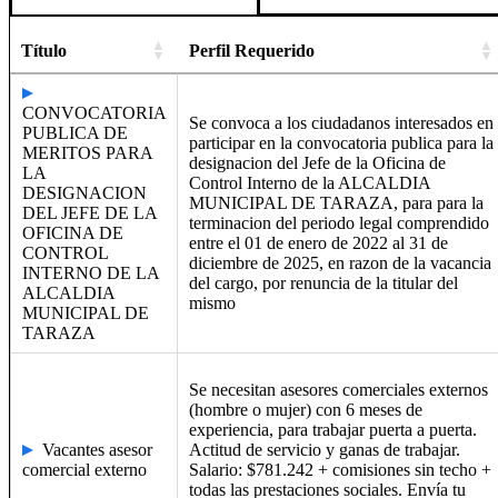
Título
Perfil Requerido
CONVOCATORIA
​Se convoca a los ciudadanos interesados en
PUBLICA DE
participar en la convocatoria publica para la
MERITOS PARA
designacion del Jefe de la Oficina de
LA
Control Interno de la ALCALDIA
DESIGNACION
MUNICIPAL DE TARAZA, para para la
DEL JEFE DE LA
terminacion del periodo legal comprendido
OFICINA DE
entre el 01 de enero de 2022 al 31 de
CONTROL
diciembre de 2025, en razon de la vacancia
INTERNO DE LA
del cargo, por renuncia de la titular del
ALCALDIA
mismo​
MUNICIPAL DE
TARAZA
​Se necesitan asesores comerciales externos
(hombre o mujer) con 6 meses de
experiencia, para trabajar puerta a puerta.
Vacantes asesor
Actitud de servicio y ganas de trabajar. ​
comercial externo
Salario: $781.242 + comisiones sin techo +
todas las prestaciones sociales. Envía tu