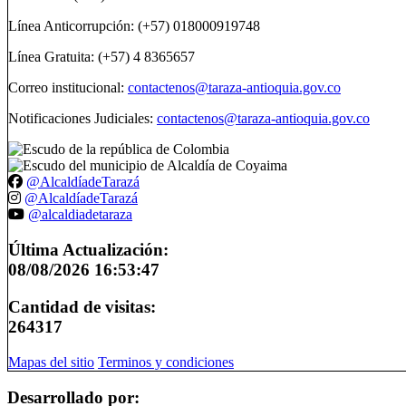
Línea Anticorrupción: (+57) 018000919748
Línea Gratuita: (+57) 4 8365657
Correo institucional:
contactenos@taraza-antioquia.gov.co
Notificaciones Judiciales:
contactenos@taraza-antioquia.gov.co
@AlcaldíadeTarazá
@AlcaldíadeTarazá
@alcaldiadetaraza
Última Actualización:
08/08/2026 16:53:47
Cantidad de visitas:
264317
Mapas del sitio
Terminos y condiciones
Desarrollado por: