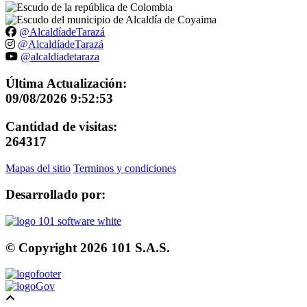
@AlcaldíadeTarazá
@AlcaldíadeTarazá
@alcaldiadetaraza
Última Actualización:
09/08/2026 9:52:53
Cantidad de visitas:
264317
Mapas del sitio
Terminos y condiciones
Desarrollado por:
© Copyright
2026
101 S.A.S.