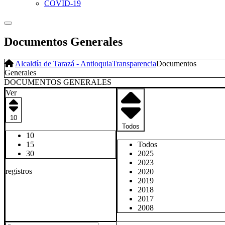
COVID-19
Documentos Generales
Alcaldía de Tarazá - Antioquia
Transparencia
Documentos
Generales
DOCUMENTOS GENERALES​
Ver
10
Todos
10
Todos
15
2025
30
2023
registros
2020
2019
2018
2017
2008