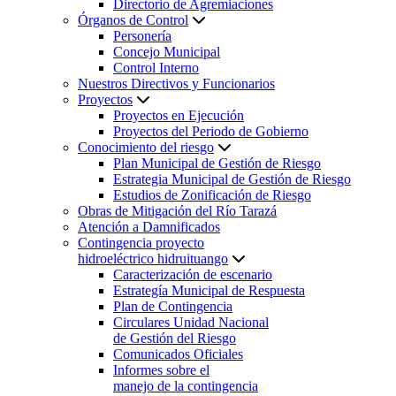
Directorio de Agremiaciones
Órganos de Control
Personería
Concejo Municipal
Control Interno
Nuestros Directivos y Funcionarios
Proyectos
Proyectos en Ejecución
Proyectos del Periodo de Gobierno
Conocimiento del riesgo
Plan Municipal de Gestión de Riesgo
Estrategia Municipal de Gestión de Riesgo
Estudios de Zonificación de Riesgo
Obras de Mitigación del Río Tarazá
Atención a Damnificados
Contingencia proyecto
hidroeléctrico hidruituango
Caracterización de escenario
Estrategía Municipal de Respuesta
Plan de Contingencia
Circulares Unidad Nacional
de Gestión del Riesgo
Comunicados Oficiales
Informes sobre el
manejo de la contingencia