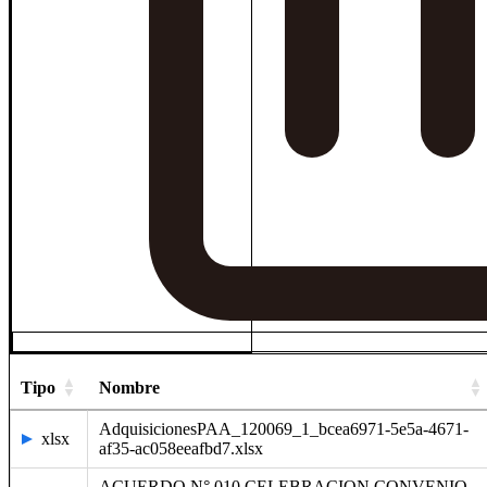
Tipo
Nombre
AdquisicionesPAA_120069_1_bcea6971-5e5a-4671-
xlsx
af35-ac058eeafbd7.xlsx
ACUERDO N° 010 CELEBRACION CONVENIO