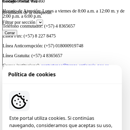
Código Postal: 052460
Buscador Portal Web
Horario de Atención: Lunes a viernes de 8:00 a.m. a 12:00 m. y de
Resultados de la busqueda:
2:00 p.m. a 6:00 p.m.
Filtrar por sección
Teléfono conmutador: (+57) 4 8365657
Cerrar
Línea Fax: (+57) 8 227 8475
Línea Anticorrupción: (+57) 018000919748
Línea Gratuita: (+57) 4 8365657
Correo institucional:
contactenos@taraza-antioquia.gov.co
Política de cookies
Notificaciones Judiciales:
contactenos@taraza-antioquia.gov.co
@AlcaldíadeTarazá
@AlcaldíadeTarazá
@alcaldiadetaraza
Última Actualización:
Este portal utiliza cookies. Si continúas
05/08/2026 20:12:47
navegando, consideramos que aceptas su uso,